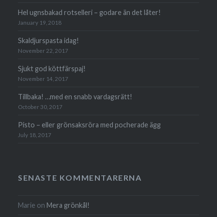
Hel ugnsbakad rotselleri – godare än det låter!
January 19, 2018
Skaldjurspasta idag!
November 22, 2017
Sjukt god köttfärspaj!
November 14, 2017
Tillbaka! …med en snabb vardagsrätt!
October 30, 2017
Pisto – eller grön­saks­röra med poche­rade ägg
July 18, 2017
SENASTE KOMMENTARERNA
Marie
on
Mera grönkål!