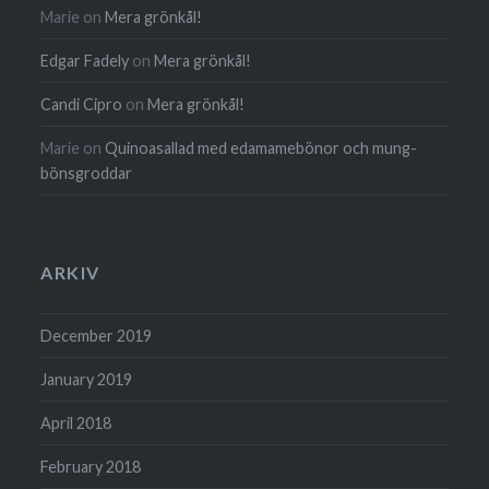
Marie
on
Mera grönkål!
Edgar Fadely
on
Mera grönkål!
Candi Cipro
on
Mera grönkål!
Marie
on
Quinoa­sallad med edamame­bönor och mung­
böns­groddar
ARKIV
December 2019
January 2019
April 2018
February 2018