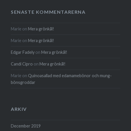
SENASTE KOMMENTARERNA
Marie
on
Mera grönkål!
Marie
on
Mera grönkål!
Edgar Fadely
on
Mera grönkål!
Candi Cipro
on
Mera grönkål!
Marie
on
Quinoa­sallad med edamame­bönor och mung­
böns­groddar
ARKIV
December 2019