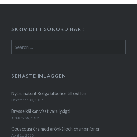
SKRIV DITT SÖKORD HÄR :
Search
for:
SENASTE INLÄGGEN
Nyårsmaten! Roliga tillbehör till oxfilén!
December 30, 2019
Brysselkål kan visst vara lyxigt!
January 30, 2019
Couscousröra med grönkål och champinjoner
April 11, 2018