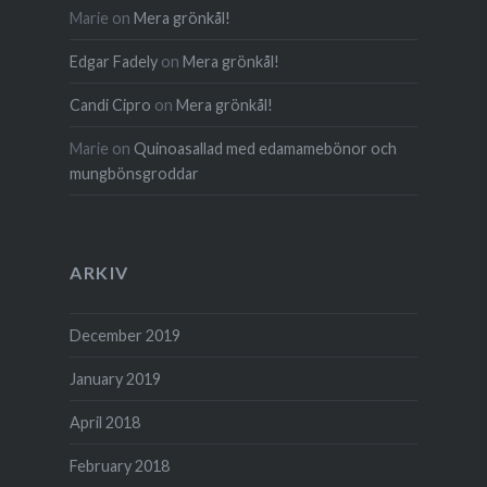
Marie
on
Mera grönkål!
Edgar Fadely
on
Mera grönkål!
Candi Cipro
on
Mera grönkål!
Marie
on
Quinoa­sallad med edamame­bönor och
mung­böns­groddar
ARKIV
December 2019
January 2019
April 2018
February 2018