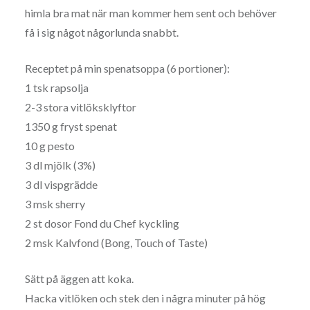
himla bra mat när man kommer hem sent och behöver
få i sig något någorlunda snabbt.
Receptet på min spenatsoppa (6 portioner):
1 tsk rapsolja
2-3 stora vitlöksklyftor
1350 g fryst spenat
10 g pesto
3 dl mjölk (3%)
3 dl vispgrädde
3 msk sherry
2 st dosor Fond du Chef kyckling
2 msk Kalvfond (Bong, Touch of Taste)
Sätt på äggen att koka.
Hacka vitlöken och stek den i några minuter på hög