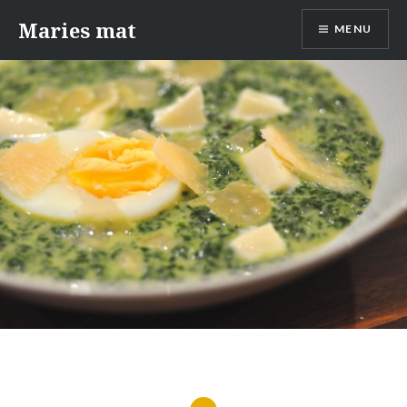
Skip
Maries mat
MENU
to
content