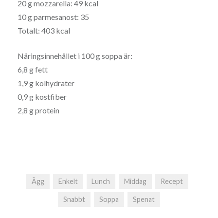
20 g mozzarella: 49 kcal
10 g parmesanost: 35
Totalt: 403 kcal
Näringsinnehållet i 100 g soppa är:
6,8 g fett
1,9 g kolhydrater
0,9 g kostfiber
2,8 g protein
Ägg
Enkelt
Lunch
Middag
Recept
Snabbt
Soppa
Spenat