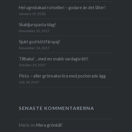
Hel ugnsbakad rotselleri – godare än det låter!
January 19, 2018
Skaldjurspasta idag!
November 22, 2017
Sjukt god köttfärspaj!
November 14, 2017
Tillbaka! …med en snabb vardagsrätt!
October 30, 2017
Pisto – eller grön­saks­röra med poche­rade ägg
July 18, 2017
SENASTE KOMMENTARERNA
Marie
on
Mera grönkål!