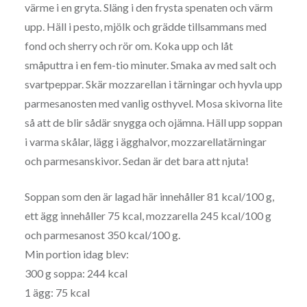
värme i en gryta. Släng i den frysta spenaten och värm
upp. Häll i pesto, mjölk och grädde tillsammans med
fond och sherry och rör om. Koka upp och låt
småputtra i en fem-tio minuter. Smaka av med salt och
svartpeppar. Skär mozzarellan i tärningar och hyvla upp
parmesanosten med vanlig osthyvel. Mosa skivorna lite
så att de blir sådär snygga och ojämna. Häll upp soppan
i varma skålar, lägg i ägghalvor, mozzarellatärningar
och parmesanskivor. Sedan är det bara att njuta!
Soppan som den är lagad här innehåller 81 kcal/100 g,
ett ägg innehåller 75 kcal, mozzarella 245 kcal/100 g
och parmesanost 350 kcal/100 g.
Min portion idag blev:
300 g soppa: 244 kcal
1 ägg: 75 kcal