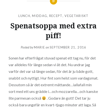
LUNCH
,
MIDDAG
,
RECEPT
,
VEGETARISKT
Spenatsoppa med extra
piff!
Posted by
MARIE
on
SEPTEMBER 21, 2016
Sonen har efterfrågat stuvad spenat ett tag nu, för det
var alldeles för länge sedan vi åt det. Nu undrar jag
varför det var så länge sedan, för det är ju både gott,
snabbt och nyttigt. Hur fint som helst som vardagsmat.
Dessutom så är det extremt mättande…iallafall min
sort med ett uns grädde i…och mozzarella…och kanske
lite parmesan också
. Godare än gott! Det tar ju
också bara ungefär en kvart-tjugo minuter att laga. Så